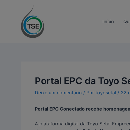
Ir
Navegação
para
de
o
Post
Início
Qu
conteúdo
Portal EPC da Toyo 
Deixe um comentário
/ Por
toyosetal
/
22 
Portal EPC Conectado recebe homenag
A plataforma digital da Toyo Setal Empree