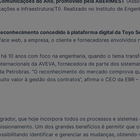
Comunicações do Ano, promovido pela ABERIMEST
(Assoc
ções e Infraestrutura/TI). Realizado no Instituto de Engenh
onhecimento concedido à plataforma digital da Toyo Se
rface web, a empresa, o cliente e fornecedores envolvidos n
há 10 anos com foco na engenharia, quando o tema transf
internacionais da AVEVA, fornecedora de parte dos sistema
 da Petrobras. “O reconhecimento do mercado comprova qu
ito valor à gestão dos contratos”, afirma o CEO da EBR –
grador, que hoje incorpora todos os processos e sistemas
issionamento. Um dos grandes benefícios é permitir que o
ossibilitando identificar e gerenciar as mudanças, obtend