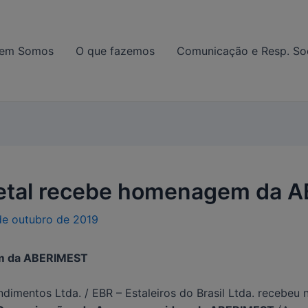
modal-check
em Somos
O que fazemos
Comunicação e Resp. Soc
Setal recebe homenagem da 
de outubro de 2019
em da ABERIMEST
ndimentos Ltda. / EBR – Estaleiros do Brasil Ltda. recebe