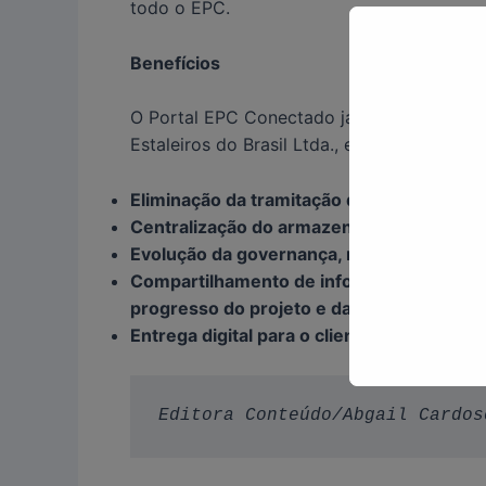
todo o EPC.
Benefícios
O Portal EPC Conectado já foi utilizado 
Estaleiros do Brasil Ltda., e na FPSO P-74,
Eliminação da tramitação de documentos 
Centralização do armazenamento de doc
Evolução da governança, maior transparênc
Compartilhamento de informações disponí
progresso do projeto e da obra em tempo 
Entrega digital para o cliente, facilitand
Editora Conteúdo/Abgail Cardos