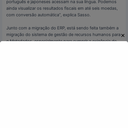
português e japoneses acessam na sua língua. Podemos
ainda visualizar os resultados fiscais em até seis moedas,
com conversão automática”, explica Sasso.
Junto com a migração do ERP, está sendo feita também a
migração do sistema de gestão de recursos humanos para
✕
o Metadados, especialmente para cumprir a exigência de
anonimização de dados sensíveis de funcionários.
Transformação digital
Rodrigo Sasso informa ainda que a pandemia de covid-19
e a necessidade de distanciamento social aceleraram as
ações de transformação digital nas empresas do grupo.
“Já vínhamos fazendo um trabalho para aumentar a
mobilidade das equipes, mas com a pandemia tivemos de
colocar, da noite para o dia, cerca de 200 pessoas
trabalhando remotamente”, lembra.
Com o uso da plataforma colaborativa Microsoft Teams e