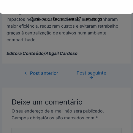
adaptações na rede de telefonia, as empresas
conseguiram manter o funcionamento normal, sem
Isso vai fechar em
17
segundos
impactos negativos para os clientes, e ainda ganharam
maior eficiência, reduziram custos e evitaram retrabalho
graças à centralização de arquivos num ambiente
compartilhado.
Editora Conteúdo/Abgail Cardoso
Post seguinte
←
Post anterior
→
Deixe um comentário
O seu endereço de e-mail não será publicado.
Campos obrigatórios são marcados com
*
Digite