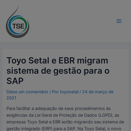
Ir
Navegação
modal-check
Main
para
de
Men
o
Post
conteúdo
Toyo Setal e EBR migram
sistema de gestão para o
SAP
Deixe um comentário
/ Por
toyosetal
/
24 de março de
2021
Para facilitar a adequação de seus procedimentos às
exigências da Lei Geral de Proteção de Dados (LGPD), as
empresas Toyo Setal e EBR estão migrando seu sistema de
gestão integrado (ERP) para a SAP. Na Toyo Setal, o novo