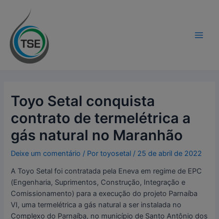
Ir
Navegação
modal-check
Main
para
de
Men
o
Post
conteúdo
Toyo Setal conquista
contrato de termelétrica a
gás natural no Maranhão
Deixe um comentário
/ Por
toyosetal
/
25 de abril de 2022
A Toyo Setal foi contratada pela Eneva em regime de EPC
(Engenharia, Suprimentos, Construção, Integração e
Comissionamento) para a execução do projeto Parnaíba
VI, uma termelétrica a gás natural a ser instalada no
Complexo do Parnaíba, no município de Santo Antônio dos