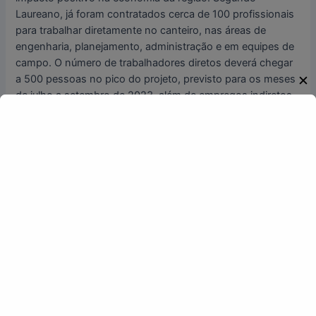
Laureano, já foram contratados cerca de 100 profissionais
para trabalhar diretamente no canteiro, nas áreas de
engenharia, planejamento, administração e em equipes de
campo. O número de trabalhadores diretos deverá chegar
✕
a 500 pessoas no pico do projeto, previsto para os meses
de julho a setembro de 2023, além de empregos indiretos
na indústria e no setor de serviços, como de transporte,
refeição e acomodação, por exemplo.
Melhor solução
No processo de concorrência, a Toyo Setal venceu a
disputa por apresentar a melhor solução técnica e
comercial, já que conta com time próprio de Engenharia.
Pesou favoravelmente também o fato de a empresa
otimizar o cronograma original proposto pelo cliente, o que
reduz o custo global do projeto e possibilita começar a
operar e comercializar a energia antes do previsto.
Segundo Rafael Lima, encurtar o cronograma de um