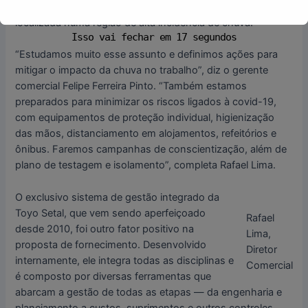
projeto é um grande desafio, especialmente numa obra
localizada numa região de alta incidência de chuva.
Isso vai fechar em
17
segundos
“Estudamos muito esse assunto e definimos ações para
mitigar o impacto da chuva no trabalho”, diz o gerente
comercial Felipe Ferreira Pinto. “Também estamos
preparados para minimizar os riscos ligados à covid-19,
com equipamentos de proteção individual, higienização
das mãos, distanciamento em alojamentos, refeitórios e
ônibus. Faremos campanhas de conscientização, além de
plano de testagem e isolamento”, completa Rafael Lima.
O exclusivo sistema de gestão integrado da
Toyo Setal, que vem sendo aperfeiçoado
Rafael
desde 2010, foi outro fator positivo na
Lima,
proposta de fornecimento. Desenvolvido
Diretor
internamente, ele integra todas as disciplinas e
Comercial
é composto por diversas ferramentas que
abarcam a gestão de todas as etapas — da engenharia e
planejamento a custos, suprimentos e outros controles.